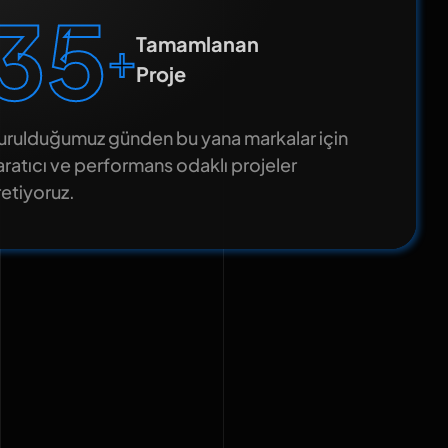
35
+
Tamamlanan
Proje
urulduğumuz günden bu yana markalar için
aratıcı ve performans odaklı projeler
retiyoruz.