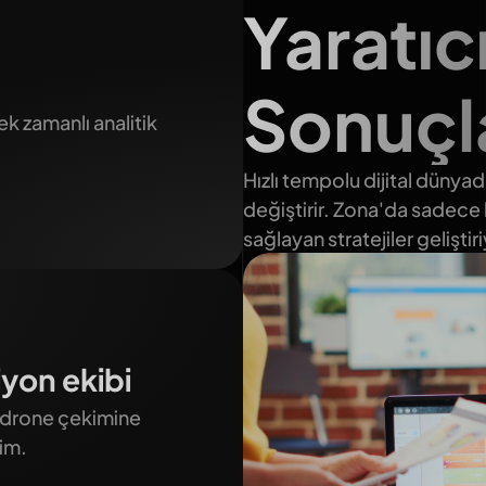
Yaratıc
Sonuçl
k zamanlı analitik
Hızlı tempolu dijital düny
değiştirir. Zona'da sadec
sağlayan stratejiler geliştir
yon ekibi
 drone çekimine
im.