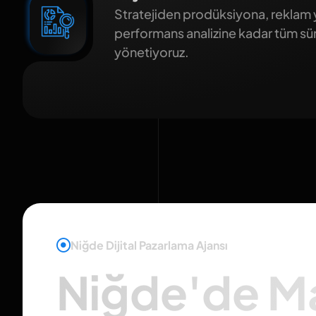
Stratejiden prodüksiyona, reklam
performans analizine kadar tüm sür
yönetiyoruz.
Niğde Dijital Pazarlama Ajansı
Niğde'de M