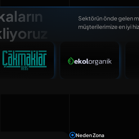
aların
Sektörün önde gelen mar
müşterilerimize en iyi h
kliyoruz
Neden Zona