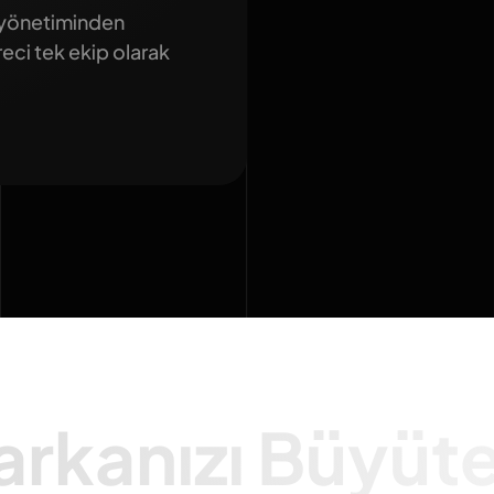
 yönetiminden
eci tek ekip olarak
arkanızı Büyüt