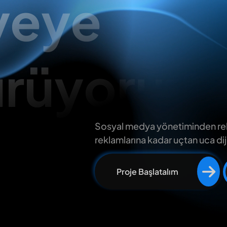
ayeye
rüyoruz.
Sosyal medya yönetiminden rek
reklamlarına kadar uçtan uca di
Proje Başlatalım