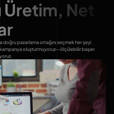
ı Üretim, Net
ar
ada doğru pazarlama ortağını seçmek her şeyi
e kampanya oluşturmuyoruz—ölçülebilir başarı
iyoruz.