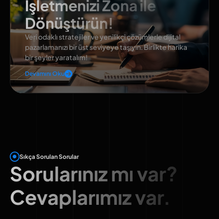
İşletmenizi Zona ile
Dönüştürün!
Veri odaklı stratejiler ve yenilikçi çözümlerle dijital
pazarlamanızı bir üst seviyeye taşıyın. Birlikte harika
bir şeyler yaratalım!
Devamını Oku
Sıkça Sorulan Sorular
Sorularınız mı var?
Cevaplarımız var.