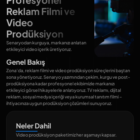
Reklam Filmi ve
Video
Prodüksiyon
Senaryodan kurguya, markanızı anlatan
etkileyici video içerik üretiyoruz.
Genel Bakış
Zona'da, reklam filmi ve video prodüksiyon süreçlerini baştan
sona yönetiyoruz. Senaryo yazımından çekim, kurgu ve post-
prodüksiyona kadar profesyonel ekibimizle markanızı
etkileyici görsel hikayelerle anlatıyoruz. TV reklamı, dijital
reklam, sosyal medya içeriği veya kurumsal tanıtım filmi –
ihtiyacınıza uygun prodüksiyon çözümleri sunuyoruz.
Neler Dahil
Video prodüksiyon paketimiz her aşamayı kapsar.